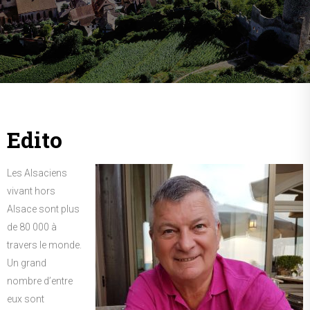
Edito
Les Alsaciens
vivant hors
Alsace sont plus
de 80 000 à
travers le monde.
Un grand
nombre d’entre
eux sont