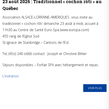
23 août 2026 : Traditionnel « cochon rôti » au
Québec
Association ALSACE-LORRAINE-AMERIQUES vous invite au
traditionnel « cochon rôti’ dimanche 23 août à midi, accueil à
11h30 au Centre de Santé Euro-Spa (www.europa.com)
455 rang de l’Eglise Sud
St-Ignace de Stanbridge – Cantons de l’Est
Tel, (45o) 248 o666 contact : Joseph et Christine Bihler
Séjours disponibles – Forfait SPA avec hébergement et repas.
L’invitation
VOIR PLUS