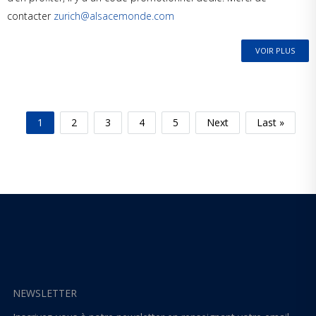
contacter
zurich@alsacemonde.com
VOIR PLUS
1
2
3
4
5
Next
Last »
NEWSLETTER