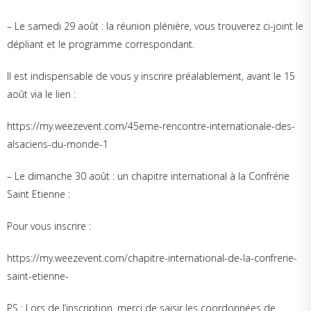
– Le samedi 29 août : la réunion plénière, vous trouverez ci-joint le
dépliant et le programme correspondant.
Il est indispensable de vous y inscrire préalablement, avant le 15
août via le lien :
https://my.weezevent.com/45eme-rencontre-internationale-des-
alsaciens-du-monde-1
– Le dimanche 30 août : un chapitre international à la Confrérie
Saint Etienne :
Pour vous inscrire :
https://my.weezevent.com/chapitre-international-de-la-confrerie-
saint-etienne-
PS : Lors de l’inscription, merci de saisir les coordonnées de