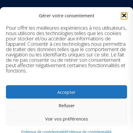
SUIVEZ-NOUS SUR LES RÉSEAUX
Gérer votre consentement
Facebook
Pour offrir les meilleures expériences à nos utilisateurs,
nous utilisons des technologies telles que les cookies
pour stocker et/ou accéder aux informations de
Instagram
l’appareil. Consentir à ces technologies nous permettra
de traiter des données telles que le comportement de
navigation ou les identifiants uniques sur ce site. Le fait
Youtube
de ne pas consentir ou de retirer son consentement
peut affecter négativement certaines fonctionnalités et
LinkedIn
fonctions.
Accepter
Refuser
© Union Internationale des Alsaciens -
Mentions légales
-
Voir vos préférences
Politique de confidentialité
-
Conception et Marketing Internet WSI-
Europe Internet
Politique de confidentialité
Politique de confidentialité