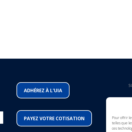
S
ADHÉREZ À L'UIA
F
I
PAYEZ VOTRE COTISATION
Pour offrir l
telles que le
ces technolo
Y