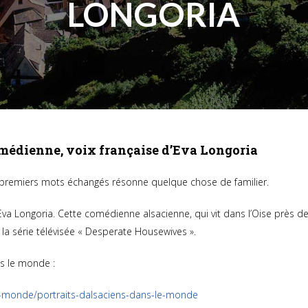
LONGORIA
omédienne, voix française d’Eva Longoria
 premiers mots échangés résonne quelque chose de familier.
’Eva Longoria. Cette comédienne alsacienne, qui vit dans l’Oise près de
la série télévisée « Desperate Housewives ».
ns le monde :
e-monde/portraits-dalsaciens-dans-le-monde