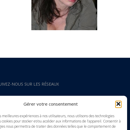
UIVEZ-NOUS SUR LES RÉSEAUX
acebook
Gérer votre consentement
nstagram
es meilleures expériences à nos utilisateurs, nous utilisons des technologies
s cookies pour stocker et/ou accéder aux informations de l’appareil. Consentir à
gies nous permettra de traiter des données telles que le comportement de
outube