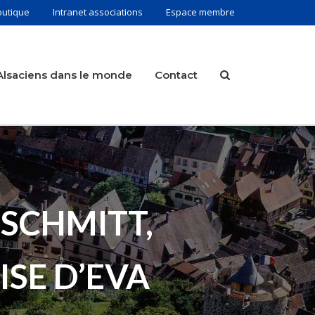
outique
Intranet associations
Espace membre
Alsaciens dans le monde
Contact
 SCHMITT,
SE D’EVA