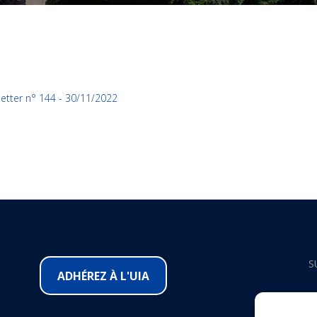
etter n° 144 - 30/11/2022
S
ADHÉREZ À L'UIA
F