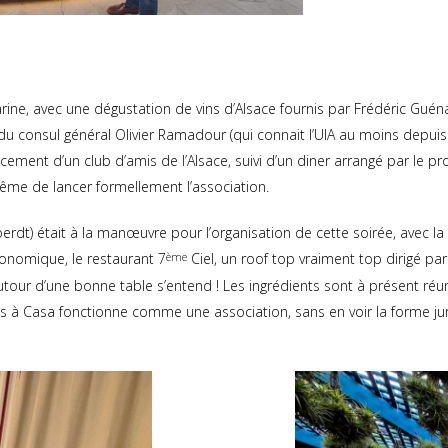
rine, avec une dégustation de vins d’Alsace fournis par Frédéric Guéna
du consul général Olivier Ramadour (qui connait l’UIA au moins depui
cement d’un club d’amis de l’Alsace, suivi d’un diner arrangé par le pr
 même de lancer formellement l’association.
rdt) était à la manœuvre pour l’organisation de cette soirée, avec la 
conomique, le restaurant 7
ème
Ciel, un roof top vraiment top dirigé pa
utour d’une bonne table s’entend ! Les ingrédients sont à présent réun
s à Casa fonctionne comme une association, sans en voir la forme jurid