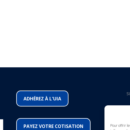
S
ADHÉREZ À L'UIA
F
I
PAYEZ VOTRE COTISATION
Pour offrir l