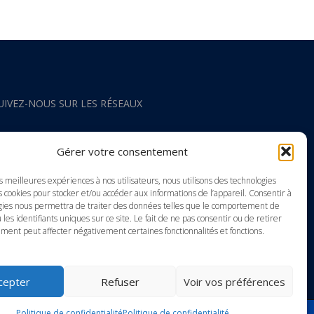
UIVEZ-NOUS SUR LES RÉSEAUX
acebook
Gérer votre consentement
nstagram
es meilleures expériences à nos utilisateurs, nous utilisons des technologies
s cookies pour stocker et/ou accéder aux informations de l’appareil. Consentir à
gies nous permettra de traiter des données telles que le comportement de
outube
 les identifiants uniques sur ce site. Le fait de ne pas consentir ou de retirer
ment peut affecter négativement certaines fonctionnalités et fonctions.
inkedIn
cepter
Refuser
Voir vos préférences
Politique de confidentialité
Politique de confidentialité