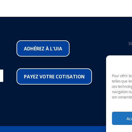
S
ADHÉREZ À L'UIA
F
I
PAYEZ VOTRE COTISATION
Pour offrir l
telles que le
ces technolo
Y
navigation ou
son consente
L
Ac