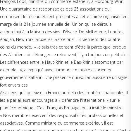
François Loos, ministre du commerce extérieur, à Horbourg-Wihr.
Une quarantaine de responsables des 25 associations qui
composent le réseau étaient présentes à cette soirée organisée en
marge de la 21e journée annuelle de l'Union qui se déroule
aujourd'hui à la Maison des vins d'Alsace. De Melbourne, Londres,
Abidjan, New York, Bruxelles, Barcelone... ils viennent des quatre
coins du monde. « Je suis très content d'être là parce que lorsque
des Alsaciens de l'étranger se retrouvent, il y a toujours un petit plus.
Les différences entre le Haut-Rhin et le Bas-Rhin s'estompent par
exemple... », a expliqué avec humour le ministre alsacien du
gouvernement Raffarin. Une présence qui voulait aussi être un signe
fort envers ces
Alsaciens qui font vivre la France au-delà des frontières nationales. Il
les a par ailleurs encouragés à « défendre l'international » sur le
plan économique. C'est François Brunagel qui a invité le ministre.
« Nos membres exercent des responsabilités professionnelles et
associatives. Comme ministre du commerce extérieur, il est
préoccupé comme nous par l'image de la France à l'étranger. C'est à