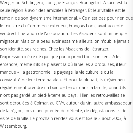
Wenger ou Schillinger », souligne François Brunagel.« L'Alsace est la
seule région à avoir des amicales à l'étranger. Et leur vitalité est le
témoin de son dynamisme international. » Ce n'est pas pour rien que
le ministre du Commerce extérieur, François Loos, avait accepté
vendredi l'invitation de l'association. Les Alsaciens sont un peuple
migrateur. Mais on a beau avoir essaimé ailleurs, on n'oublie jamais
son identité, ses racines. Chez les Alsaciens de l'étranger,
l'expression « être né quelque part » prend tout son sens. A les
entendre, même s'ils se plaisent là où la vie les a propulsés, il leur
manque « la gastronomie, le paysage, la vie culturelle ou la
convivialité de leur terre natale ». Et pour la plupart, ils (re)viennent
régulièrement prendre un bain de terroir dans la famille, quand ils
n'ont pas gardé un pied-à-terre au pays. Hier, les retrouvailles se
sont déroulées à Colmar, au CIVA, autour du vin, autre ambassadeur
de la région, lors d'une journée de détente, de dégustations et de
visite de la ville. Le prochain rendez-vous est fixé le 2 août 2003, à
Wissembourg.