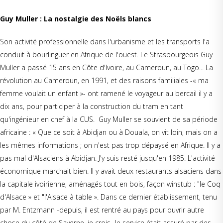
Guy Muller : La nostalgie des Noëls blancs
Son activité professionnelle dans l'urbanisme et les transports l'a
conduit à bourlinguer en Afrique de l'ouest. Le Strasbourgeois Guy
Muller a passé 15 ans en Côte d'Ivoire, au Cameroun, au Togo... La
révolution au Cameroun, en 1991, et des raisons familiales -« ma
femme voulait un enfant »- ont ramené le voyageur au bercail il y a
dix ans, pour participer à la construction du tram en tant
qu'ingénieur en chef à la CUS. Guy Muller se souvient de sa période
africaine : « Que ce soit à Abidjan ou à Douala, on vit loin, mais on a
les mêmes informations ; on n'est pas trop dépaysé en Afrique. Il y a
pas mal d'Alsaciens à Abidjan. J'y suis resté jusqu'en 1985. L'activité
économique marchait bien. Il y avait deux restaurants alsaciens dans
la capitale ivoirienne, aménagés tout en bois, façon winstub : "le Coq
d'Alsace » et "l'Alsace à table ». Dans ce dernier établissement, tenu
par M. Entzmann -depuis, il est rentré au pays pour ouvrir autre
chose du côté de Saverne, je crois- le service était assuré par des