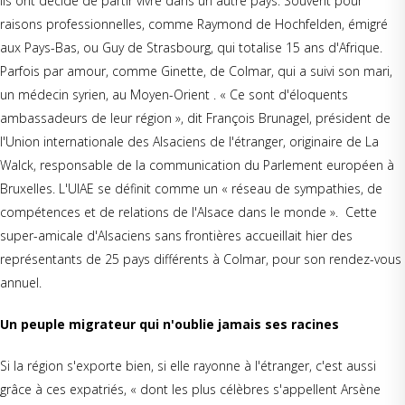
lls ont décidé de partir vivre dans un autre pays. Souvent pour
raisons professionnelles, comme Raymond de Hochfelden, émigré
aux Pays-Bas, ou Guy de Strasbourg, qui totalise 15 ans d'Afrique.
Parfois par amour, comme Ginette, de Colmar, qui a suivi son mari,
un médecin syrien, au Moyen-Orient . « Ce sont d'éloquents
ambassadeurs de leur région », dit François Brunagel, président de
l'Union internationale des Alsaciens de l'étranger, originaire de La
Walck, responsable de la communication du Parlement européen à
Bruxelles. L'UIAE se définit comme un « réseau de sympathies, de
compétences et de relations de l'Alsace dans le monde ». Cette
super-amicale d'Alsaciens sans frontières accueillait hier des
représentants de 25 pays différents à Colmar, pour son rendez-vous
annuel.
Un peuple migrateur qui n'oublie jamais ses racines
Si la région s'exporte bien, si elle rayonne à l'étranger, c'est aussi
grâce à ces expatriés, « dont les plus célèbres s'appellent Arsène