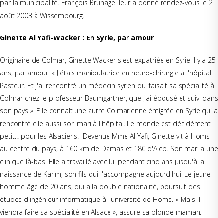
par la municipalité. François Brunagel leur a donné rendez-vous le 2
août 2003 à Wissembourg.
Ginette Al Yafi-Wacker : En Syrie, par amour
Originaire de Colmar, Ginette Wacker s'est expatriée en Syrie il y a 25
ans, par amour. « J'étais manipulatrice en neuro-chirurgie à l'hôpital
Pasteur. Et j'ai rencontré un médecin syrien qui faisait sa spécialité à
Colmar chez le professeur Baumgartner, que j'ai épousé et suivi dans
son pays ». Elle connaît une autre Colmarienne émigrée en Syrie qui a
rencontré elle aussi son mari à l'hôpital. Le monde est décidément
petit... pour les Alsaciens. Devenue Mme Al Yafi, Ginette vit à Homs
au centre du pays, à 160 km de Damas et 180 d'Alep. Son mari a une
clinique là-bas. Elle a travaillé avec lui pendant cinq ans jusqu'à la
naissance de Karim, son fils qui l'accompagne aujourd'hui. Le jeune
homme âgé de 20 ans, qui a la double nationalité, poursuit des
études d'ingénieur informatique à l'université de Homs. « Mais il
viendra faire sa spécialité en Alsace », assure sa blonde maman.