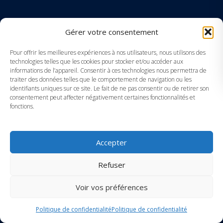
Gérer votre consentement
NEWSLETTER
Inscrivez-vous à notre newsletter en renseignant votre email
Pour offrir les meilleures expériences à nos utilisateurs, nous utilisons des
dans le formulaire ci-dessous.
technologies telles que les cookies pour stocker et/ou accéder aux
informations de l’appareil. Consentir à ces technologies nous permettra de
traiter des données telles que le comportement de navigation ou les
identifiants uniques sur ce site. Le fait de ne pas consentir ou de retirer son
consentement peut affecter négativement certaines fonctionnalités et
fonctions.
Accepter
Refuser
ADHÉREZ À L'UIA
Voir vos préférences
Politique de confidentialité
Politique de confidentialité
PAYEZ VOTRE COTISATION