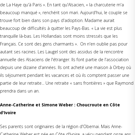
de La Haye qu'à Paris ». En tant qu'Alsacien, « la charcuterie m'a
beaucoup manqué », renchérit son mari. Aujourd'hui, le couple se
trouve fort bien dans son pays d'adoption. Madame aurait
beaucoup de difficultés à quitter les Pays-Bas. « La vie est plus
tranquille là-bas. Les Hollandais sont moins stressés que les
Français. Ce sont des gens charmants ». On n'en oublie pas pour
autant ses racines. Les Laugel sont des assidus de la rencontre
annuelle des Alsaciens de l'étranger. Ils font partie de l'association
depuis une dizaine d'années. Ils ont acheté une maison à Orbey où
ils séjournent pendant les vacances et où ils comptent passer une
partie de leur retraite... Une retraite « sans frontières » que Raymond
prendra dans un an.
Anne-Catherine et Simone Weber : Choucroute en Côte
d'Ivoire
Ses parents sont originaires de la région d'Obernai. Mais Anne-
Catherine Weber est née en Côte d'Ivoire, a vécu pendant onze ans