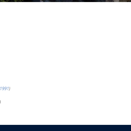
8.1991
)
)