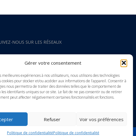
UIVEZ-NOUS SUR LES RÉSEAUX
acebook
Gérer votre consentement
nstagram
es meilleures expériences à nos utilisateurs, nous utilisons des technologies
s cookies pour stocker et/ou accéder aux informations de l’appareil. Consentir à
gies nous permettra de traiter des données telles que le comportement de
outube
 les identifiants uniques sur ce site. Le fait de ne pas consentir ou de retirer
ment peut affecter négativement certaines fonctionnalités et fonctions.
inkedIn
cepter
Refuser
Voir vos préférences
Politique de confidentialité
Politique de confidentialité
ting Internet WSI-Europe Internet