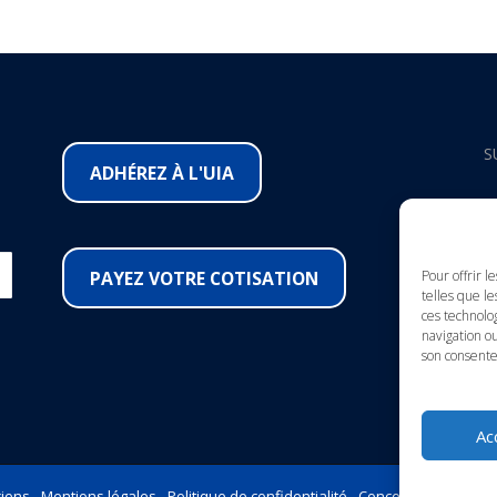
S
ADHÉREZ À L'UIA
F
I
PAYEZ VOTRE COTISATION
Pour offrir l
telles que le
ces technolo
Y
navigation ou
son consente
L
Ac
iens -
Mentions légales
-
Politique de confidentialité
-
Conception et Marke