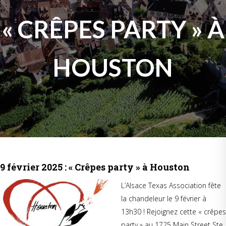
« CRÊPES PARTY » À
HOUSTON
9 février 2025 : « Crêpes party » à Houston
L’Alsace Texas Association fête
la chandeleur le 9 février à
13h30 ! Rejoignez cette « crêpes
party » au 1725 Main Street Ste