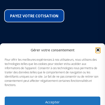
PAYEZ VOTRE COTISATION
SUIVEZ-NOUS SUR LES RÉSEAUX
Gérer votre consentement
Facebook
Pour offrir les meilleures expériences à nos utilisateurs, nous utilisons des
technologies telles que les cookies pour stocker et/ou accéder aux
Instagram
informations de l’appareil. Consentir à ces technologies nous permettra de
traiter des données telles que le comportement de navigation ou les
identifiants uniques sur ce site. Le fait de ne pas consentir ou de retirer son
Youtube
consentement peut affecter négativement certaines fonctionnalités et
fonctions.
LinkedIn
Accepter