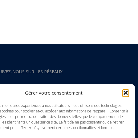
UIVEZ-NOUS SUR LES RÉSEAUX
acebook
Gérer votre consentement
nstagram
es meilleures expériences à nos utilisateurs, nous utilisons des technologies
s cookies pour stocker et/ou accéder aux informations de l’appareil. Consentir à
gies nous permettra de traiter des données telles que le comportement de
outube
 les identifiants uniques sur ce site. Le fait de ne pas consentir ou de retirer
ment peut affecter négativement certaines fonctionnalités et fonctions.
inkedIn