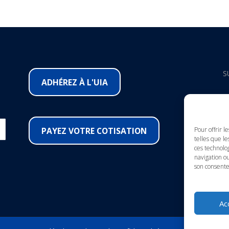
S
ADHÉREZ À L'UIA
F
I
PAYEZ VOTRE COTISATION
Pour offrir l
telles que le
ces technolo
Y
navigation ou
son consente
L
Ac