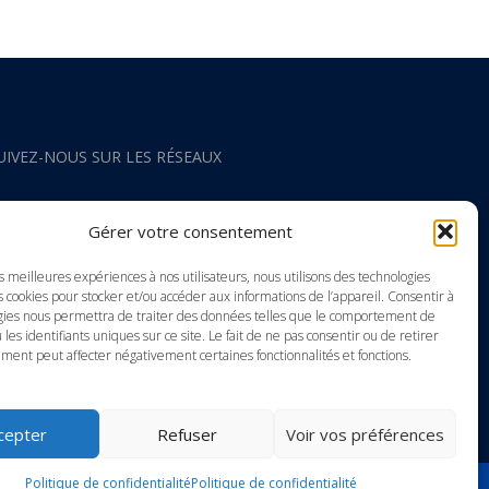
UIVEZ-NOUS SUR LES RÉSEAUX
acebook
Gérer votre consentement
nstagram
es meilleures expériences à nos utilisateurs, nous utilisons des technologies
s cookies pour stocker et/ou accéder aux informations de l’appareil. Consentir à
gies nous permettra de traiter des données telles que le comportement de
outube
 les identifiants uniques sur ce site. Le fait de ne pas consentir ou de retirer
ment peut affecter négativement certaines fonctionnalités et fonctions.
inkedIn
cepter
Refuser
Voir vos préférences
Politique de confidentialité
Politique de confidentialité