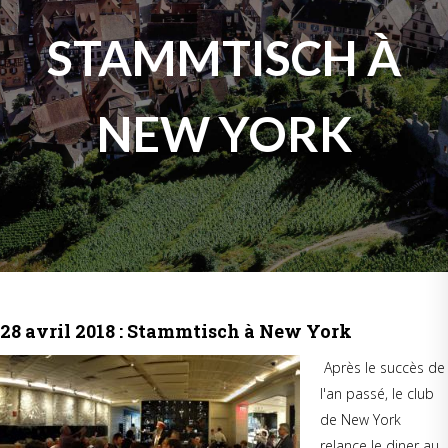
STAMMTISCH À
NEW YORK
28 avril 2018 : Stammtisch à New York
Après le succès de
l'an passé, le club
de New York
relance le diner au