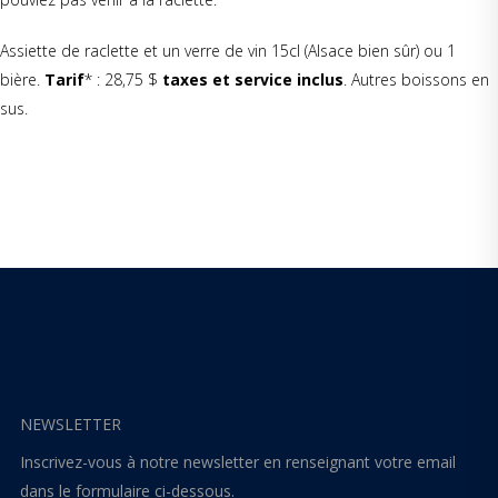
Assiette de raclette et un verre de vin 15cl (Alsace bien sûr) ou 1
bière.
Tarif
* : 28,75 $
taxes et service inclus
. Autres boissons en
sus.
NEWSLETTER
Inscrivez-vous à notre newsletter en renseignant votre email
dans le formulaire ci-dessous.