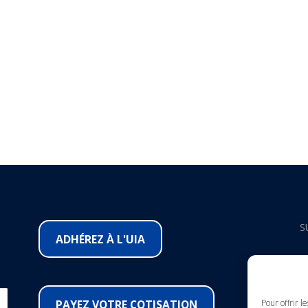
S
ADHÉREZ À L'UIA
F
I
PAYEZ VOTRE COTISATION
Pour offrir l