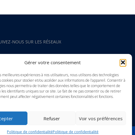
UIVEZ-NOUS SUR LES RÉSEAUX
acebook
Gérer votre consentement
nstagram
es meilleures expériences à nos utilisateurs, nous utilisons des technologies
s cookies pour stocker et/ou accéder aux informations de l’appareil. Consentir à
gies nous permettra de traiter des données telles que le comportement de
outube
 les identifiants uniques sur ce site. Le fait de ne pas consentir ou de retirer
ment peut affecter négativement certaines fonctionnalités et fonctions.
inkedIn
cepter
Refuser
Voir vos préférences
Politique de confidentialité
Politique de confidentialité
ting Internet WSI-Europe Internet