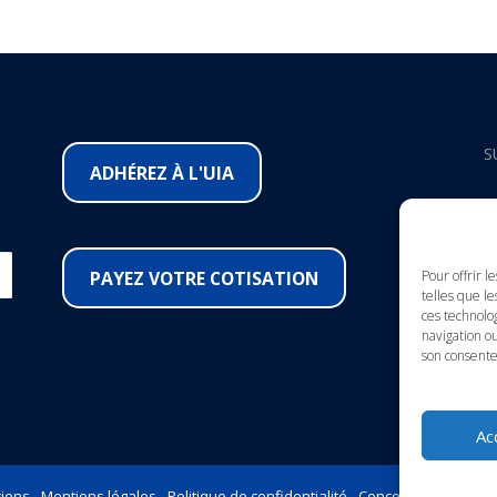
S
ADHÉREZ À L'UIA
F
I
PAYEZ VOTRE COTISATION
Pour offrir l
telles que le
ces technolo
Y
navigation ou
son consente
L
Ac
iens -
Mentions légales
-
Politique de confidentialité
-
Conception et Marke