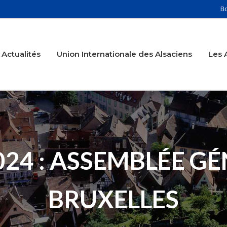
B
Actualités
Union Internationale des Alsaciens
Les 
024 : ASSEMBLÉE G
BRUXELLES