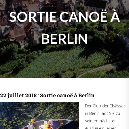
SORTIE CANOË À
BERLIN
22 juillet 2018 : Sortie canoë à Berlin
Der Club der Elsässer
in Berlin lädt Sie zu
seinem nächsten
Ausflug ein, einer