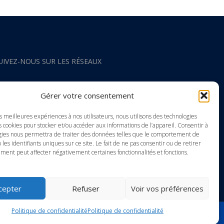
UIVEZ-NOUS SUR LES RÉSEAUX
acebook
Gérer votre consentement
nstagram
es meilleures expériences à nos utilisateurs, nous utilisons des technologies
s cookies pour stocker et/ou accéder aux informations de l’appareil. Consentir à
gies nous permettra de traiter des données telles que le comportement de
outube
 les identifiants uniques sur ce site. Le fait de ne pas consentir ou de retirer
ment peut affecter négativement certaines fonctionnalités et fonctions.
inkedIn
cepter
Refuser
Voir vos préférences
Politique de confidentialité
Politique de confidentialité
ting Internet WSI-Europe Internet