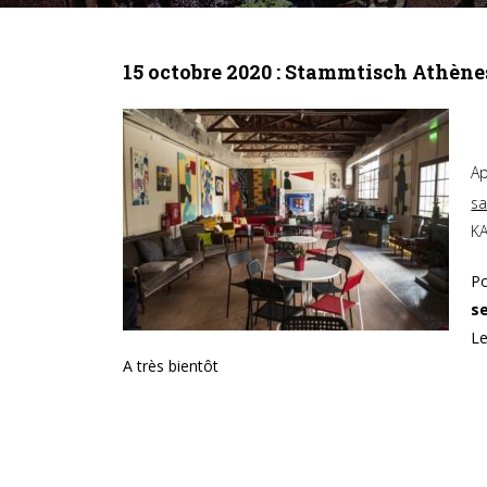
15 octobre 2020 : Stammtisch Athène
Ap
sa
KA
Po
se
Le
A très bientôt