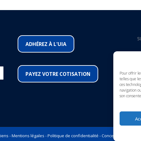
S
ADHÉREZ À L'UIA
F
I
PAYEZ VOTRE COTISATION
Pour offrir l
telles que le
ces technolo
Y
navigation ou
son consente
L
Ac
iens -
Mentions légales
-
Politique de confidentialité
-
Conception et Marke