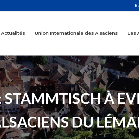
B
Actualités
Union Internationale des Alsaciens
Les 
 : STAMMTISCH À E
LSACIENS DU LÉM