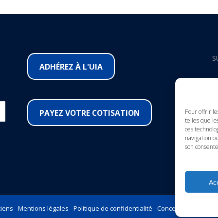
S
ADHÉREZ À L'UIA
F
I
PAYEZ VOTRE COTISATION
Pour offrir l
telles que le
ces technolo
Y
navigation ou
son consente
L
Ac
iens -
Mentions légales
-
Politique de confidentialité
-
Conception et Marke