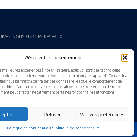
UIVEZ-NOUS SUR LES RÉSEAUX
acebook
Gérer votre consentement
nstagram
es meilleures expériences à nos utilisateurs, nous utilisons des technologies
s cookies pour stocker et/ou accéder aux informations de l’appareil. Consentir à
gies nous permettra de traiter des données telles que le comportement de
outube
 les identifiants uniques sur ce site. Le fait de ne pas consentir ou de retirer
ment peut affecter négativement certaines fonctionnalités et fonctions.
inkedIn
cepter
Refuser
Voir vos préférences
Politique de confidentialité
Politique de confidentialité
ting Internet WSI-Europe Internet